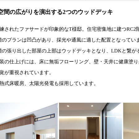
■空間の広がりを演出する2つのウッドデッキ
練されたファサードが印象的なT様邸。住宅密集地に建つRC2
階のプランは凹凸があり、採光や通風に適した配置となってい
階の張り出した部屋の上部はウッドデッキとなり、LDKと繋が
装の仕上げには、床に無垢フローリング、壁・天井に健康塗り
覚が重視されています。
熱式床暖房、太陽光発電も採用しています。