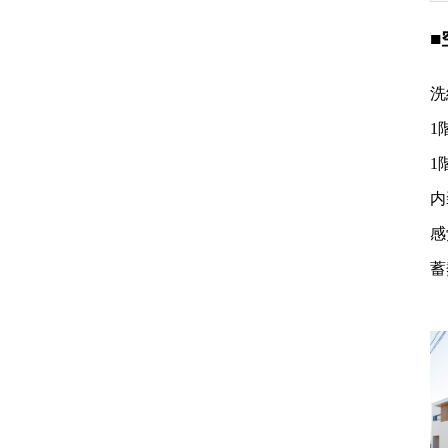
洗
1
1
内
感
蓄