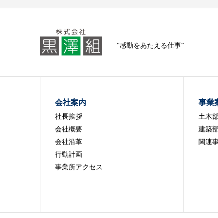
“感動をあたえる仕事”
会社案内
事業
社長挨拶
土木
会社概要
建築
会社沿革
関連
行動計画
事業所アクセス