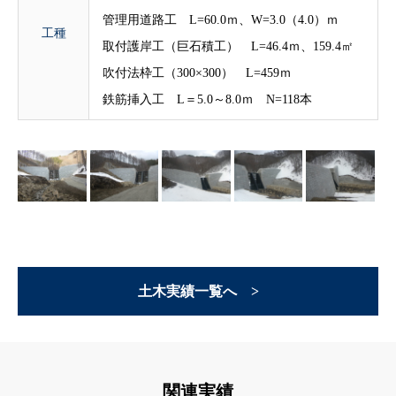
管理用道路工 L=60.0ｍ、W=3.0（4.0）ｍ
工種
取付護岸工（巨石積工） L=46.4ｍ、159.4㎡
吹付法枠工（300×300） L=459ｍ
鉄筋挿入工 L＝5.0～8.0ｍ N=118本
土木実績一覧へ >
関連実績