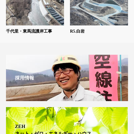
千代里・東馬流護岸工事
R5.白岩
採用情報
ZEH
ネット・ゼロ・エネルギー・ハウス