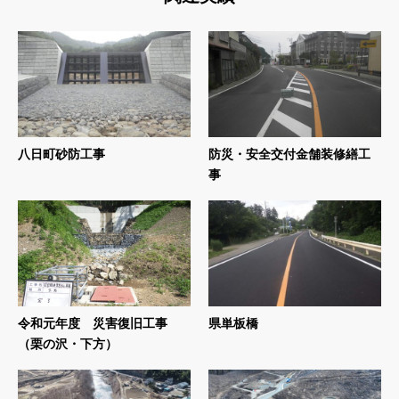
八日町砂防工事
防災・安全交付金舗装修繕工
事
令和元年度 災害復旧工事
県単板橋
（栗の沢・下方）