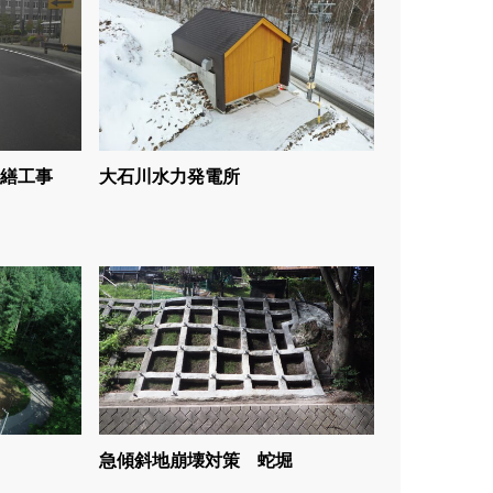
繕工事
大石川水力発電所
急傾斜地崩壊対策 蛇堀