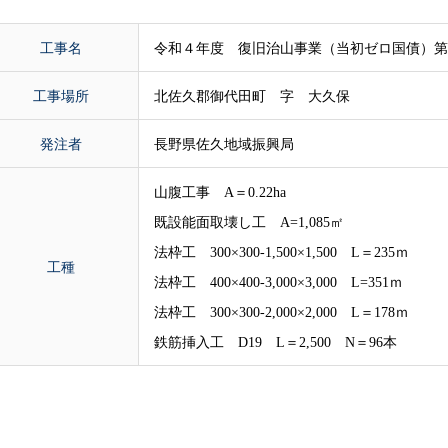
工事名
令和４年度 復旧治山事業（当初ゼロ国債）第1
工事場所
北佐久郡御代田町 字 大久保
発注者
長野県佐久地域振興局
山腹工事 A＝0.22ha
既設能面取壊し工 A=1,085㎡
法枠工 300×300-1,500×1,500 L＝235ｍ
工種
法枠工 400×400-3,000×3,000 L=351ｍ
法枠工 300×300-2,000×2,000 L＝178ｍ
鉄筋挿入工 D19 L＝2,500 N＝96本